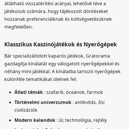
átlátható visszatérítési arányai, lehetővé téve a
játékosok számára, hogy tájékozott döntéseket
hozzanak preferenciáiknak és költségvetésüknek
megfelelően.
Klasszikus Kaszinójátékok és Nyerőgépek
Bár specializálódott kaparós játékok, Gratorama
gazdagítja kínálatát egy válogatott nyerőgépekkel és
néhány mini-játékkal. A kínálatba tartozó nyerőgépek
különféle tematikákat ölelnek fel:
Állati témák
: szafarik, óceánok, farmok
Történelmi univerzumok
: antikvitás, ősi
civilizációk
Modern kalandok
: űr, technológia, rejtély