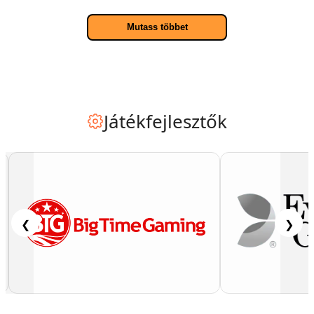
Mutass többet
Játékfejlesztők
❮
❯