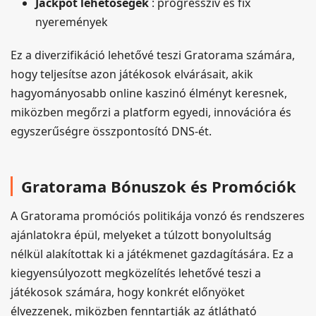
Jackpot lehetőségek
: progresszív és fix
nyeremények
Ez a diverzifikáció lehetővé teszi Gratorama számára,
hogy teljesítse azon játékosok elvárásait, akik
hagyományosabb online kaszinó élményt keresnek,
miközben megőrzi a platform egyedi, innovációra és
egyszerűségre összpontosító DNS-ét.
Gratorama Bónuszok és Promóciók
A Gratorama promóciós politikája vonzó és rendszeres
ajánlatokra épül, melyeket a túlzott bonyolultság
nélkül alakítottak ki a játékmenet gazdagítására. Ez a
kiegyensúlyozott megközelítés lehetővé teszi a
játékosok számára, hogy konkrét előnyöket
élvezzenek, miközben fenntartják az átlátható