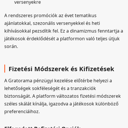
versenyekre
A rendszeres promóciók az évet tematikus
ajánlatokkal, szezonális versenyekkel és heti
kihívásokkal pezsdítik fel. Ez a dinamizmus fenntartja a
játékosok érdeklődését a platformon való teljes útjuk
során.
Fizetési Módszerek és Kifizetések
A Gratorama pénzügyi kezelése előtérbe helyezi a
lehetőségek sokféleségét és a tranzakciók
biztonságát. A platform változatos fizetési módszerek
széles skálát kínálja, igazodva a játékosok különböző
preferenciáihoz.