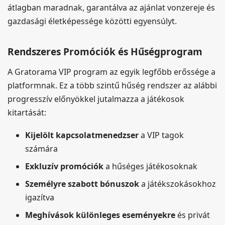
átlagban maradnak, garantálva az ajánlat vonzereje és
gazdasági életképessége közötti egyensúlyt.
Rendszeres Promóciók és Hűségprogram
A Gratorama VIP program az egyik legfőbb erőssége a
platformnak. Ez a több szintű hűség rendszer az alábbi
progresszív előnyökkel jutalmazza a játékosok
kitartását:
Kijelölt kapcsolatmenedzser
a VIP tagok
számára
Exkluzív promóciók
a hűséges játékosoknak
Személyre szabott bónuszok
a játékszokásokhoz
igazítva
Meghívások különleges eseményekre
és privát