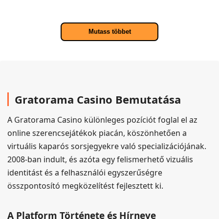
Mutass többet
Gratorama Casino Bemutatása
A Gratorama Casino különleges pozíciót foglal el az
online szerencsejátékok piacán, köszönhetően a
virtuális kaparós sorsjegyekre való specializációjának.
2008-ban indult, és azóta egy felismerhető vizuális
identitást és a felhasználói egyszerűségre
összpontosító megközelítést fejlesztett ki.
A Platform Története és Hírneve