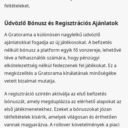
feltételeket.
Üdvözlő Bónusz és Regisztrációs Ajánlatok
A Gratorama a különösen nagylelkű üdvözlő
ajánlatokkal fogadja az új játékosokat. A befizetés
nélküli bónusz a platform egyik fő vonzereje, lehetővé
téve a felhasználók számára, hogy pénzügyi
elkötelezettség nélkül fedezzenek fel játékokat. Ez a
megközelítés a Gratorama kínálatának minőségébe
vetett bizalmat mutatja.
A regisztráció szintén aktiválja az első befizetés
bónuszát, amely megduplázza az elérhető alapokat az
első játékmenetekhez. Ezeket a bónuszokat józan
tétfeltételek kísérik, amelyek világosan és érthetően
vannak magyarázva. A rollover követelmények a piaci